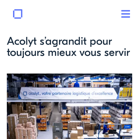
Passer
au
Tog
contenu
Navi
Solutions
Acolyt s’agrandit pour
toujours mieux vous servir
Intégration
Votre activité
Clients
Société
Rse