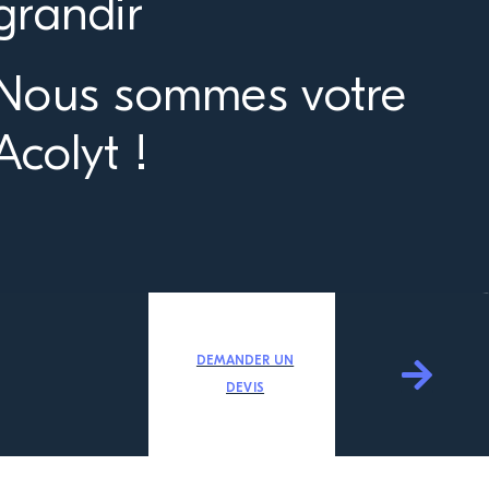
grandir
Nous sommes votre
Acolyt !
DEMANDER UN
DEVIS